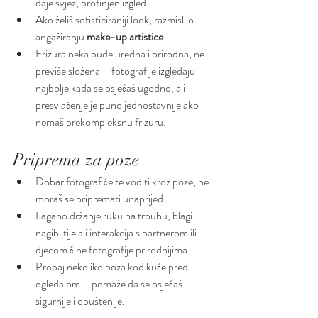
daje svjež, profinjen izgled.
Ako želiš sofisticiraniji look, razmisli o 
angažiranju 
make-up artistice
.
Frizura neka bude uredna i prirodna, ne 
previše složena – fotografije izgledaju 
najbolje kada se osjećaš ugodno, a i 
presvlačenje je puno jednostavnije ako 
nemaš prekompleksnu frizuru.
Priprema za poze
Dobar fotograf će te voditi kroz poze, ne 
moraš se pripremati unaprijed
Lagano držanje ruku na trbuhu, blagi 
nagibi tijela i interakcija s partnerom ili 
djecom čine fotografije prirodnijima.
Probaj nekoliko poza kod kuće pred 
ogledalom – pomaže da se osjećaš 
sigurnije i opuštenije.