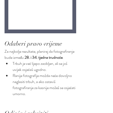
Odaberi pravo vrijeme
Za najbolje rezultate, planiraj da fotografiranje 
bude između 
28. i 34. tjedna trudnoće
.
Trbuh je već lijepo zaobljen, ali se još 
uvijek osjećaš ugodno.
Ranije fotografije možda neće dovoljno 
naglasiti trbuh, a ako ostaviš 
fotografiranje za kasnije možeš se osjećati 
umorno.