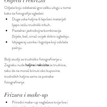
Odjeća i rekviziti
Odjeća koju odabereš igra veliku ulogu u tome 
kako će fotografije izgledati:
Duge uske haljine ili lepršavi materijali 
lijepo ističu trudnički trbuh.
Pastelne i jednobojne kombinacije 
(bijela, bež, crna) uvijek dobro izgledaju.
Izbjegavaj uzorke i logotipe koji odvlače 
pažnju.
Bolji studiji za trudničko fotografiranje u 
Zagrebu nude 
haljine i rekvizite
 za trudnice, 
tako da ne moraš brinuti oko kupovine 
trudničkih haljina samo za potrebe 
fotografiranja.
Frizura i make-up
Prirodni make-up naglašava tvoje lice i 