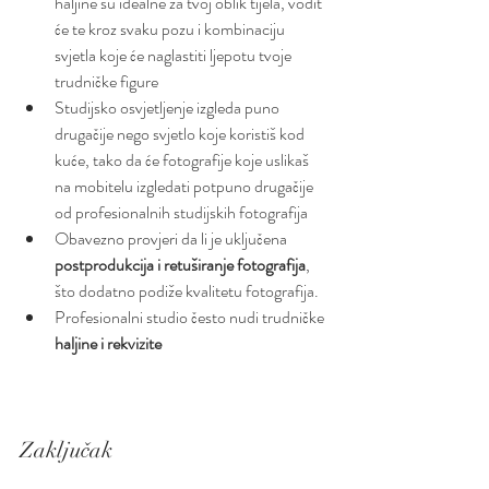
haljine su idealne za tvoj oblik tijela, vodit 
će te kroz svaku pozu i kombinaciju 
svjetla koje će naglastiti ljepotu tvoje 
trudničke figure 
Studijsko osvjetljenje izgleda puno 
drugačije nego svjetlo koje koristiš kod 
kuće, tako da će fotografije koje uslikaš 
na mobitelu izgledati potpuno drugačije 
od profesionalnih studijskih fotografija
Obavezno provjeri da li je uključena 
postprodukcija i retuširanje fotografija
, 
što dodatno podiže kvalitetu fotografija.
Profesionalni studio često nudi trudničke 
haljine i rekvizite
Zaključak