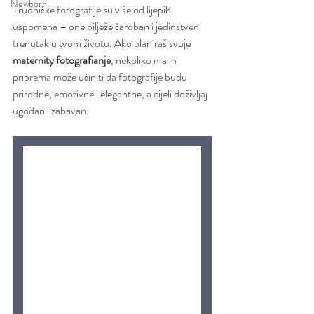
Newborn
Trudničke fotografije su više od lijepih 
uspomena – one bilježe čaroban i jedinstven 
trenutak u tvom životu. Ako planiraš svoje 
maternity fotografianje
, nekoliko malih 
priprema može učiniti da fotografije budu 
prirodne, emotivne i elegantne, a cijeli doživljaj 
ugodan i zabavan.