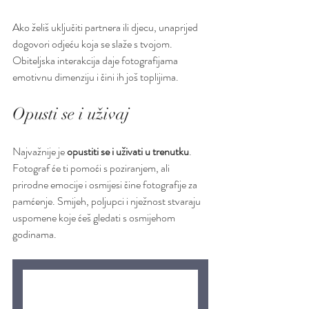
Ako želiš uključiti partnera ili djecu, unaprijed 
dogovori odjeću koja se slaže s tvojom. 
Obiteljska interakcija daje fotografijama 
emotivnu dimenziju i čini ih još toplijima.
Opusti se i uživaj
Najvažnije je 
opustiti se i uživati u trenutku
. 
Fotograf će ti pomoći s poziranjem, ali 
prirodne emocije i osmijesi čine fotografije za 
pamćenje. Smijeh, poljupci i nježnost stvaraju 
uspomene koje ćeš gledati s osmijehom 
godinama.