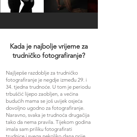
Kada je najbolje vrijeme za
trudničko fotografiranje?
Najljepše razdoblje za trudničko
fotografiranje je negdje između 29. i
34. tjedna trudnoće. U tom je periodu
trbuščić lijepo zaobljen, a većina
budućih mama se još uvijek osjeća
dovoljno ugodno za fotografiranje.
Naravno, svaka je trudnoća drugačija
tako da nema pravila. Tijekom godina
imala sam priliku fotografirati
trudnice i svega nekoliko dana prije