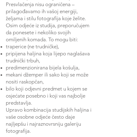
Presvlačenja nisu ograničena –
prilagođavamo ih vašoj energiji,
željama i stilu fotografija koje želite.
Osim odjeće iz studija, preporučujem
da ponesete i nekoliko svojih
omiljenih komada. To mogu biti:
traperice (ne trudničke),
pripijena haljina koja lijepo naglašava
trudnički trbuh,
predimenzionirana bijela košulja,
mekani džemper ili sako koji se može
nositi raskopčan,
bilo koji odjevni predmet u kojem se
osjećate posebno i koji vas najbolje
predstavlja.
Upravo kombinacija studijskih haljina i
vaše osobne odjeće često daje
najljepšu i najraznovrsniju galeriju
fotografija.