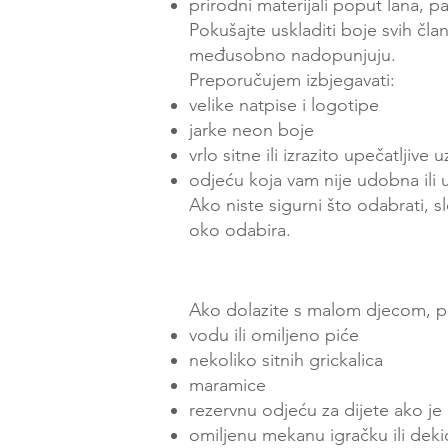
prirodni materijali poput lana, p
Pokušajte uskladiti boje svih čla
međusobno nadopunjuju.
Preporučujem izbjegavati:
velike natpise i logotipe
jarke neon boje
vrlo sitne ili izrazito upečatljive 
odjeću koja vam nije udobna ili u
Ako niste sigurni što odabrati, s
oko odabira.
Ako dolazite s malom djecom, 
vodu ili omiljeno piće
nekoliko sitnih grickalica
maramice
rezervnu odjeću za dijete ako j
omiljenu mekanu igračku ili deki