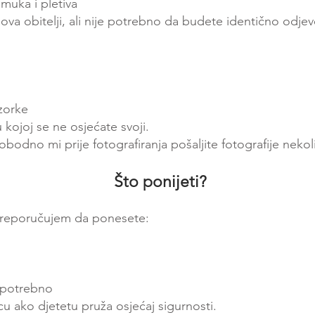
amuka i pletiva
nova obitelji, ali nije potrebno da budete identično odjeve
uzorke
 kojoj se ne osjećate svoji.
lobodno mi prije fotografiranja pošaljite fotografije nek
Što ponijeti?
preporučujem da ponesete:
e potrebno
cu ako djetetu pruža osjećaj sigurnosti.