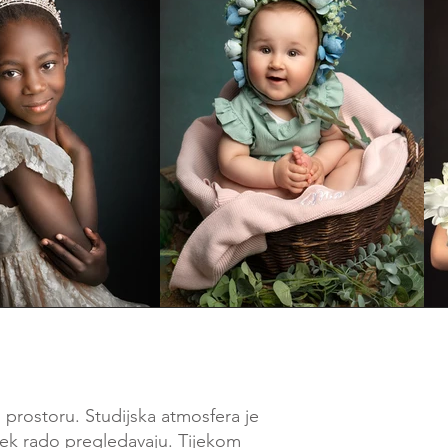
prostoru. Studijska atmosfera je
ijek rado pregledavaju.
Tijekom