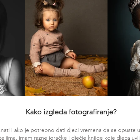
Kako izgleda fotografiranje?
ati i ako je potrebno dati djeci vremena da se opuste u 
eljima, imam razne igračke i dječje knjige koje djeca uv