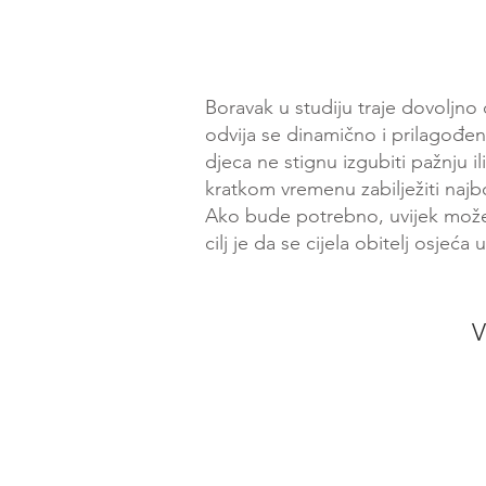
Boravak u studiju traje dovoljno 
odvija se dinamično i prilagođen
djeca ne stignu izgubiti pažnju il
kratkom vremenu zabilježiti najb
Ako bude potrebno, uvijek možemo
cilj je da se cijela obitelj osjeć
V