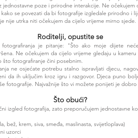
oz jednostavne poze i prirodne interakcije. Ne očekujem d
kako se povezati da bi fotografije izgledale prirodno i l
 nije utrka niti očekujem da cijelo vrijeme mirno sjede.
Roditelji, opustite se
fotografiranja je pitanje:
"Što ako moje dijete neće
vršena. Ne očekujem da cijelo vrijeme gledaju u kameru i
no što fotografiranje čini posebnim.
nja ne osjećate potrebu stalno ispravljati djecu, nagova
i da ih uključim kroz igru i razgovor. Djeca puno bolj
še fotografije.
Najvažnije što vi možete ponijeti je dobro
Što obući?
čni izgled fotografija, zato preporučujem jednostavne k
la, bež, krem, siva, smeđa, maslinasta, svijetloplava)
ni uzorci