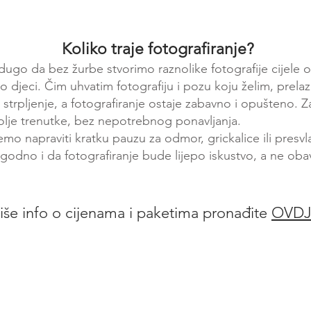
Koliko traje fotografiranje?
dugo da bez žurbe stvorimo raznolike fotografije cijele o
o djeci.
Čim uhvatim fotografiju i pozu koju želim, prela
i strpljenje, a fotografiranje ostaje zabavno i opušteno. Z
olje trenutke, bez nepotrebnog ponavljanja.
 napraviti kratku pauzu za odmor, grickalice ili presvl
a ugodno i da fotografiranje bude lijepo iskustvo, a ne oba
iše info o cijenama i paketima pronađite
OVDJ