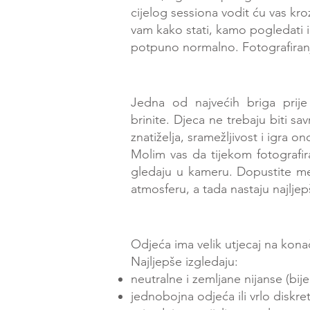
cijelog sessiona vodit ću vas kr
vam kako stati, kamo pogledati i 
potpuno normalno. Fotografiranje
Jedna od najvećih briga prije 
brinite.
Djeca ne trebaju biti sa
znatiželja, sramežljivost i igra o
Molim vas da tijekom fotografira
gledaju u kameru. Dopustite men
atmosferu, a tada nastaju najljep
Odjeća ima velik utjecaj na kona
Najljepše izgledaju:
neutralne i zemljane nijanse (bije
jednobojna odjeća ili vrlo diskret