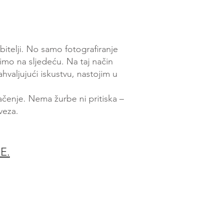
bitelji. No samo fotografiranje
zimo na sljedeću. Na taj način
ahvaljujući iskustvu, nastojim u
ačenje. Nema žurbe ni pritiska –
veza.
E.