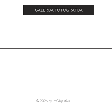
GALERIJA FOTOGRAFIJA
Markuševečka Dubrava 28, Zagreb
098 686 061
iva@izaobjektiva.hr
© 2026 by IzaObjektiva