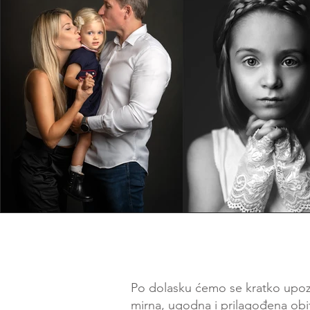
Po dolasku ćemo se kratko upozn
mirna, ugodna i prilagođena obit