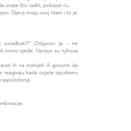
a znate što raditi, pokazat ću
ijepo.
Djeca imaju svoj ritam i to je
 surađivati?"
Odgovor je – ne
li mirno sjede. Upravo su njihova
rati ih na osmijeh ili govoriti da
e reagiraju kada osjete opuštenu
 raspoloženje.
ombinacije.