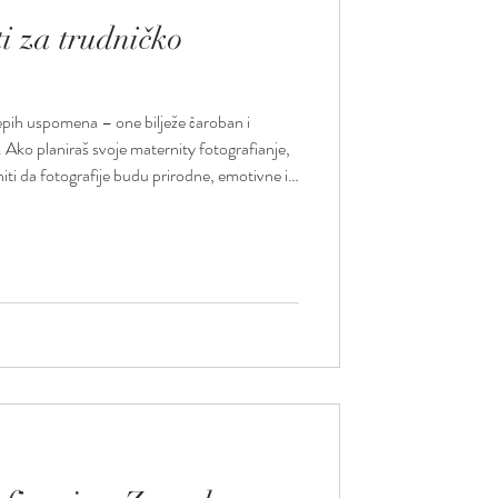
i za trudničko
ijepih uspomena – one bilježe čaroban i
 Ako planiraš svoje maternity fotografianje,
ti da fotografije budu prirodne, emotivne i
n i zabavan. Odaberi pravo vrijeme Za najbolje
je bude između 28. i 34. tjedna trudnoće.
 još uvijek osjećaš ugodno. Ranije fotografije