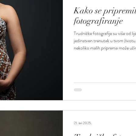
Kako se pripremit
fotografiranje
Trudničke fotografije su više od l
jedinstven trenutak u tvom životu.
nekoliko malih priprema može učini
elegantne, a cijeli doživljaj ugoda
rezultate, planiraj da fotografiran
Trbuh je već lijepo zaobljen, ali se
možda n
21. svi 2025.