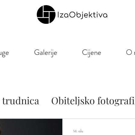
uge
Galerije
Cijene
O 
 trudnica
Obiteljsko fotograf
e
Newborn
14. ožu