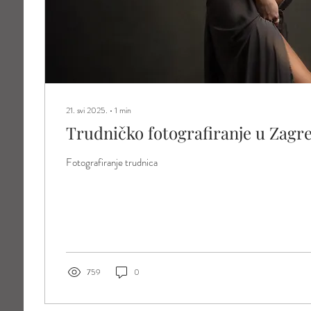
21. svi 2025.
∙
1
min
Trudničko fotografiranje u Zagr
Fotografiranje trudnica
759
0