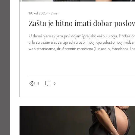
19. kol 2025.
∙
2
min
Zašto je bitno imati dobar poslo
U današnjem svijetu prvi dojam igra jako važnu ulogu. Profesion
vrlo su važan alat za izgradnju ozbiljnog i vjerodostojnog imidža 
web stranicama, društvenim mrežama (LinkedIn, Facebook, Ins
promotivnim materijalima ili medijskim objavama. Klijenti i poslo
povezuju s osobom kada vide njezino lice. Zato, ako je vaš prvi
web stranice ili društvenih mreža, kvalitetna profilna fotografij
1
0