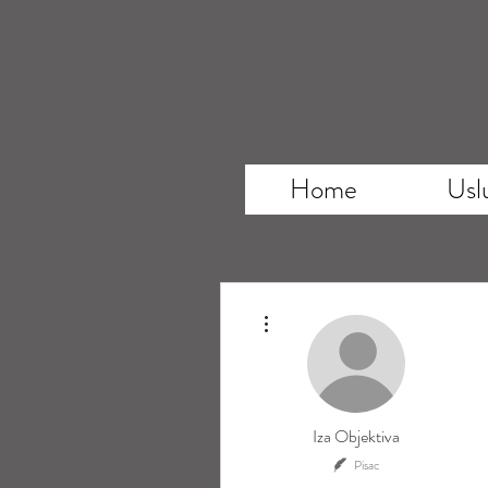
Home
Usl
Više radnji
Iza Objektiva
Pisac