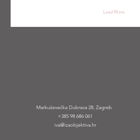
Load More
Markuševečka Dubrava 28, Zagreb
+385 9
8 686 061
iva@izaobjektiva.hr