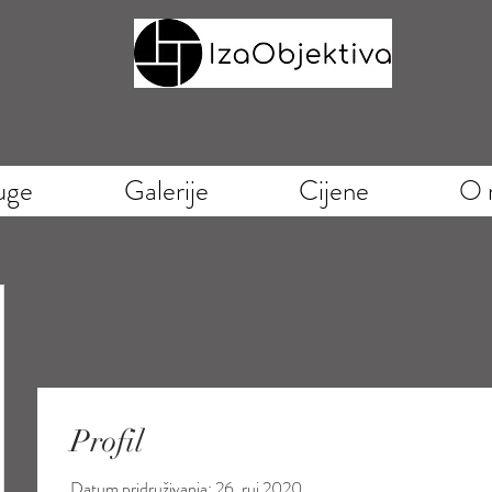
uge
Galerije
Cijene
O 
Profil
Datum pridruživanja: 26. ruj 2020.