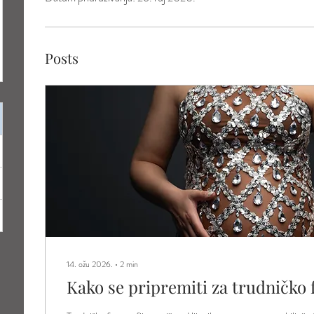
Posts
14. ožu 2026.
∙
2
min
Kako se pripremiti za trudničko 