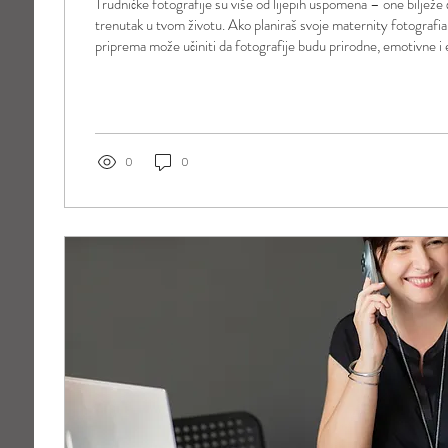
Trudničke fotografije su više od lijepih uspomena – one bilježe 
trenutak u tvom životu. Ako planiraš svoje maternity fotografia
priprema može učiniti da fotografije budu prirodne, emotivne i e
doživljaj ugodan i zabavan. Odaberi pravo vrijeme Za najbolje rez
fotografiranje bude između 28. i 34. tjedna trudnoće. Trbuh je ve
još uvijek osjećaš ugodno. Ranije fotografije možda neće dovoljn
0
0