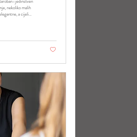
čaroban i jedinstven
nje, nekoliko malih
legantne, a cijeli
ultate, planiraj da
ć lijepo zaobljen, ali se
o...