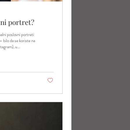
vni portret?
alni poslovni portreti
– bilo da se koriste na
tagram), u
vni partneri lakše se
 kontakt putem e-maila,
a može...