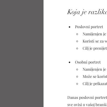
Koja je razlik
Poslovni portret
Namijenjen je
Koristi se za 
Cilj je prenij
Osobni portret
Namijenjen je 
Može se korist
Cilj je prikaz
Danas poslovni portreti
sve ovisi o vašoj branš