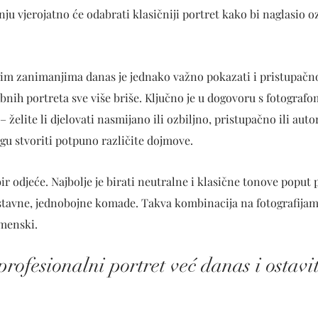
ju vjerojatno će odabrati klasičniji portret kako bi naglasio oz
im zanimanjima danas je jednako važno pokazati i pristupačnos
nih portreta sve više briše. Ključno je u dogovoru s fotografo
– želite li djelovati nasmijano ili ozbiljno, pristupačno ili aut
ogu stvoriti potpuno različite dojmove.
r odjeće. Najbolje je birati neutralne i klasične tonove poput pl
nostavne, jednobojne komade. Takva kombinacija na fotografijama
emenski.
profesionalni portret već danas i ostavi