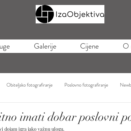
uge
Galerije
Cijene
O 
Obiteljsko fotografiranje
Poslovno fotografiranje
Newb
itno imati dobar poslovni p
vi dojam igra jako važnu ulogu. 