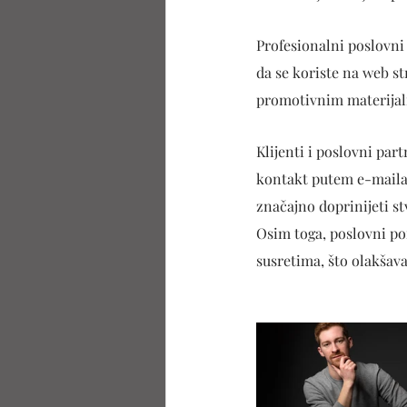
Profesionalni poslovni 
da se koriste na web s
promotivnim materijal
Klijenti i poslovni par
kontakt putem e-maila, 
značajno doprinijeti s
Osim toga, poslovni po
susretima, što olakšava