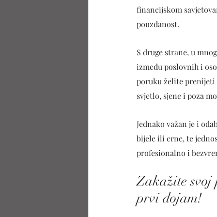
financijskom savjetovan
pouzdanost.
S druge strane, u mnog
između poslovnih i osob
poruku želite prenijeti 
svjetlo, sjene i poza m
Jednako važan je i odabi
bijele ili crne, te jed
profesionalno i bezvr
Zakažite svoj 
prvi dojam!