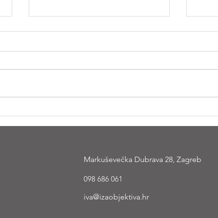
Trudničko fotografiranje u
Poslo
Zagrebu
Zagr
Markuševečka Dubrava 28, Zagreb
098 686 061
iva@izaobjektiva.hr