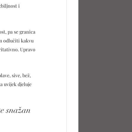
biljnost i 
t, pa se granica 
m odlučiti kakvu 
oritativno. Upravo 
ave, sive, bež, 
 uvijek djeluje 
te snažan 