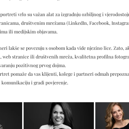
portreti vrlo su važan alat za izgradnju ozbiljnog i vjerodostoj
tranicama, društvenim mrežama (LinkedIn, Facebook, Instagra
ima ili medijskim objavama. 
tneri lakše se povezuju s osobom kada vide njezino lice. Zato, ak
web stranice ili društvenih mreža, kvalitetna profilna fotogra
tvaranju pozitivnog prvog dojma.
rtret pomaže da vas klijenti, kolege i partneri odmah prepozna
 komunikaciju i gradi povjerenje.