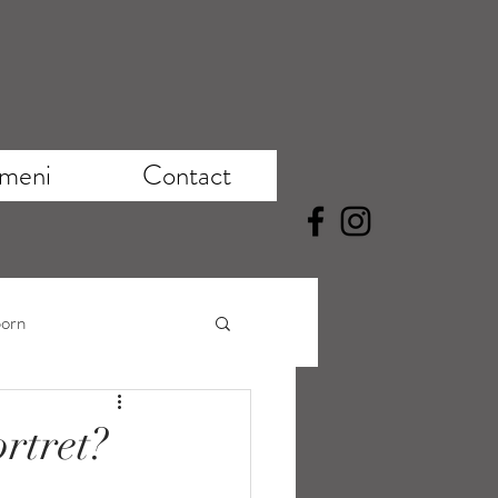
meni
Contact
orn
ortret?