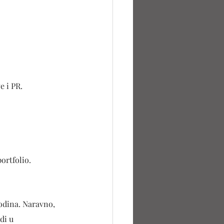
e i PR.
ortfolio.
odina. Naravno, 
di u 