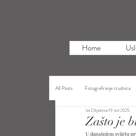
Home
Usl
All Posts
Fotografiranje trudnica
Iza Objektiva
19. kol 2025.
Zašto je b
U današnjem svijetu pr