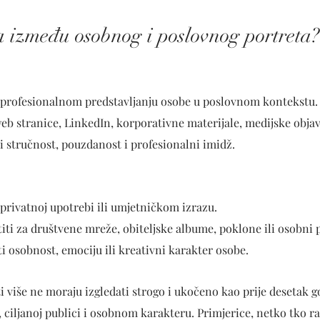
a između osobnog i poslovnog portreta?
 profesionalnom predstavljanju osobe u poslovnom kontekstu.
web stranice, LinkedIn, korporativne materijale, medijske objav
eti stručnost, pouzdanost i profesionalni imidž.
privatnoj upotrebi ili umjetničkom izrazu.
iti za društvene mreže, obiteljske albume, poklone ili osobni p
ati osobnost, emociju ili kreativni karakter osobe.
 više ne moraju izgledati strogo i ukočeno kao prije desetak g
i, ciljanoj publici i osobnom karakteru. Primjerice, netko tko ra