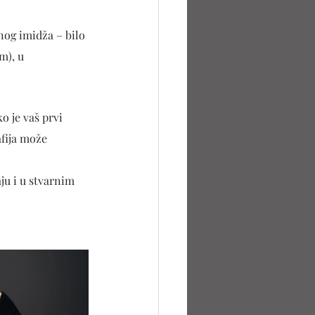
nog imidža – bilo 
m), u 
o je vaš prvi 
fija može 
ju i u stvarnim 