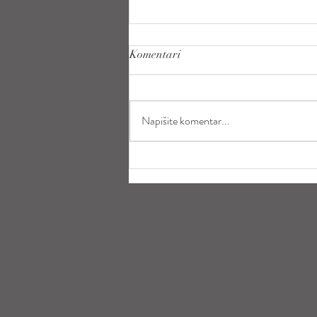
Komentari
Napišite komentar...
Kako se pripremiti za trudničko
fotografiranje