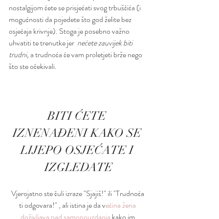
nostalgijom ćete se prisjećati svog trbuščića (i 
mogućnosti da pojedete što god želite bez 
osjećaja krivnje). Stoga je posebno važno 
uhvatiti te trenutke jer  
nećete zauvijek biti 
trudni,
 a trudnoća će vam proletjeti brže nego 
što ste očekivali.
BITI ĆETE 
IZNENAĐENI KAKO SE 
LIJEPO OSJEĆATE I 
IZGLEDATE
Vjerojatno ste čuli izraze "Sjajiš!" ili "Trudnoća 
ti odgovara!" , ali istina je da v
ećina žena 
doživljava pad samopouzdanja
 kako im 