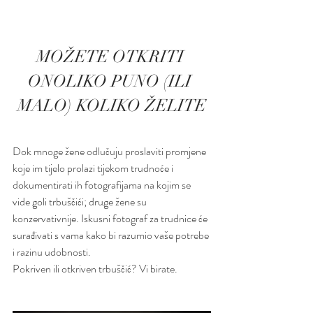
MOŽETE OTKRITI 
ONOLIKO PUNO (ILI 
MALO) KOLIKO ŽELITE
Dok mnoge žene odlučuju proslaviti promjene 
koje im tijelo prolazi tijekom trudnoće i 
dokumentirati ih fotografijama na kojim se 
vide goli trbuščići; druge žene su 
konzervativnije. Iskusni fotograf za trudnice će 
surađivati s vama kako bi razumio vaše potrebe 
i razinu udobnosti.
Pokriven ili otkriven trbuščić? Vi birate.