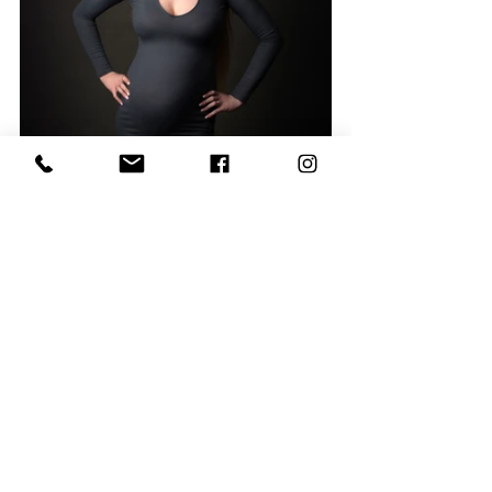
VAŠE DIJETE ĆE 
ŽELJETI  VIDJETI  VAŠE 
TRUDNIČKE 
FOTOGRAFIJE