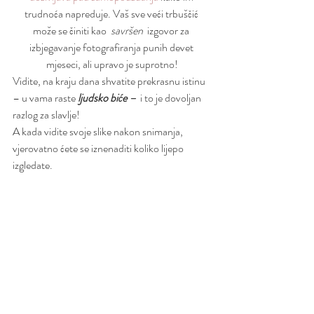
trudnoća napreduje. Vaš sve veći trbuščić 
može se činiti kao  
savršen 
 izgovor za 
izbjegavanje fotografiranja punih devet 
mjeseci, ali upravo je suprotno!
Vidite, na kraju dana shvatite prekrasnu istinu 
– u vama raste
 ljudsko biće – 
 i to je dovoljan 
razlog za slavlje! 
A kada vidite svoje slike nakon snimanja, 
vjerovatno ćete se iznenaditi koliko lijepo 
izgledate.