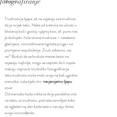
fotografiranje
Newborn
Trudnoća je lijepa, ali ne osjećaju sve trudnice 
da je uvijek tako. Neke od sretnica će uživati u  
blistavoj koži i gustoj i sjajnoj kosi, ali  puno nas 
je doživjelo i loše strane trudnoće – natečene 
gležnjeve, novootkrivene tigraste pruge i niz 
promjena raspoloženja. Zvuči zabavno, zar 
ne? Budući da se buduće mame često ne  
osjećaju najbolje, mogu se zapitati da li uopće 
trebaju napraviti trudničko fotografiranje. 
Iako trudnoća može imati svoje ne baš ugodne 
trenutke, vaše tijelo čini  
nevjerojatno lijepu 
stvar. 
Od trenutka kada vidite te dvije paralelne crte 
na testu za trudnoću, počnete zamišljati kako 
će izgledati taj dan kada ćete u naručju držati 
svoje novorođenče. 