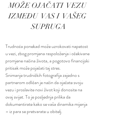
MOŽE OJAČATI  VEZU 
IZMEĐU  VAS I  VAŠEG 
SUPRUGA
Trudnoća ponekad može uzrokovati napetost 
u vezi, zbog promjena raspoloženja i očekivane 
promjene načina života, a pogotovo financijski 
pritisak može pojačati taj stres. 
Snimanje trudničkih fotografija zajedno s 
partnerom odličan je način da ojačate svoju 
vezu i proslavite novi život koji donosite na 
ovaj svijet. To je posljednja prilika da 
dokumentirate kako se vaša dinamika mijenja 
– iz para se pretvarate u obitelj.