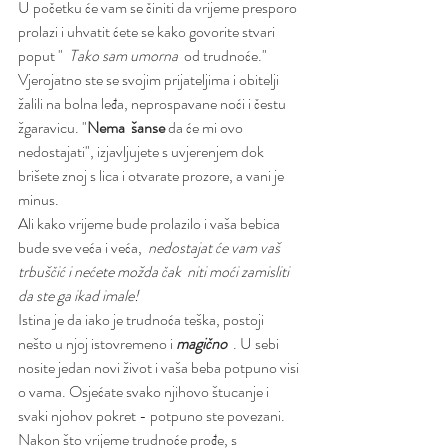
U početku će vam se činiti da vrijeme presporo 
prolazi i uhvatit ćete se kako govorite stvari 
poput "  
Tako sam umorna 
 od trudnoće."
Vjerojatno ste se svojim prijateljima i obitelji 
žalili na bolna leđa, neprospavane noći i čestu 
žgaravicu. "
Nema
šanse 
da će mi ovo 
nedostajati", izjavljujete s uvjerenjem dok 
brišete znoj s lica i otvarate prozore, a vani je 
minus.
Ali kako vrijeme bude prolazilo i vaša bebica 
bude sve veća i veća,  
nedostajat će vam vaš 
trbuščić i nećete možda čak  niti moći zamisliti 
da ste ga ikad imale! 
Istina je da iako je trudnoća teška, postoji 
nešto u njoj istovremeno i 
magično 
 . U sebi 
nosite jedan novi život i vaša beba potpuno visi 
o vama. Osjećate svako njihovo štucanje i 
svaki njohov pokret - potpuno ste povezani.
Nakon što vrijeme trudnoće prođe, s 